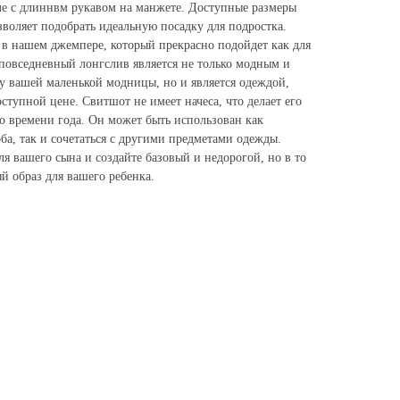
е с длиннвм рукавом на манжете. Доступные размеры
озволяет подобрать идеальную посадку для подростка.
 в нашем джемпере, который прекрасно подойдет как для
т повседневный лонгслив является не только модным и
у вашей маленькой модницы, но и является одеждой,
тупной цене. Свитшот не имеет начеса, что делает его
о времени года. Он может быть использован как
ба, так и сочетаться с другими предметами одежды.
я вашего сына и создайте базовый и недорогой, но в то
й образ для вашего ребенка.