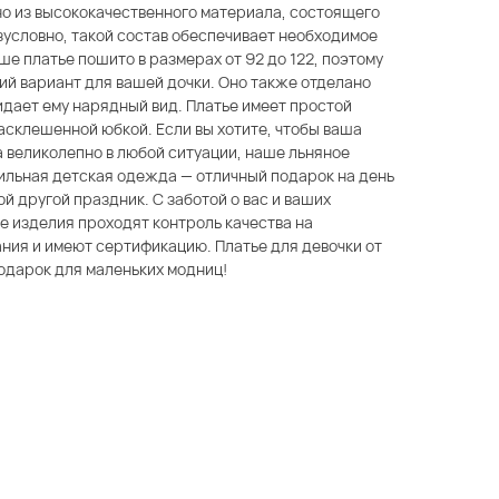
но из высококачественного материала, состоящего
зусловно, такой состав обеспечивает необходимое
е платье пошито в размерах от 92 до 122, поэтому
й вариант для вашей дочки. Оно также отделано
идает ему нарядный вид. Платье имеет простой
расклешенной юбкой. Если вы хотите, чтобы ваша
 великолепно в любой ситуации, наше льняное
тильная детская одежда — отличный подарок на день
й другой праздник. С заботой о вас и ваших
е изделия проходят контроль качества на
ния и имеют сертификацию. Платье для девочки от
одарок для маленьких модниц!