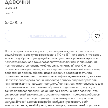
ДЕВОЧКИ
CLAS-CO
5-267
530,00
р.
ДОБАВИТЬ В КОРЗИНУ
Леггинсы для девочек черные сделаны для тех, кто любит базовые
вещи. Изделие доступно в размерах с 110 по 134 - это значит, что здесь
можно подобрать подходящий вариант для деток разных возрастов.
Качество материала тоже оставляет только приятные впечатления -
леггинсы изготовлены из комбинации хлопка и лайкры. Хлопок
позволяет коже дышать и делает изделие экологически безопасным, а
добавление лайкры обеспечивает хорошую растяжимость, что
позволяет леггинсам отлично сидеть по фигуре, не сковывая движения.
За счет черного цвета лосины подойдут для всех видов спорта: для
гимнастики, для танцев, для прогулок. Лосины можно использовать для
создания множества стильных образов в садик или на прогулку, а
также для повседневной носки. В целом, леггинсы для девочек - это
универсальный вариант для создания стильных и трендовых образов,
которые при этом будут подходить девочкам разного возраста и
фигуры. В такой одежде ваш ребенок будет чувствовать себя
комфортно весь день! Модная детская одежда — отличный подарок на