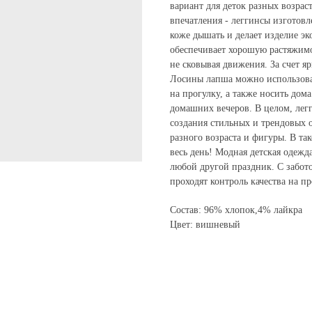
вариант для деток разных возрас
впечатления - леггинсы изготов
коже дышать и делает изделие эк
обеспечивает хорошую растяжимос
не сковывая движения. За счет я
Лосины лапша можно использоват
на прогулку, а также носить до
домашних вечеров. В целом, легг
создания стильных и трендовых о
разного возраста и фигуры. В та
весь день! Модная детская одеж
любой другой праздник. С забот
проходят контроль качества на 
Состав: 96% хлопок,4% лайкра
Цвет: вишневый