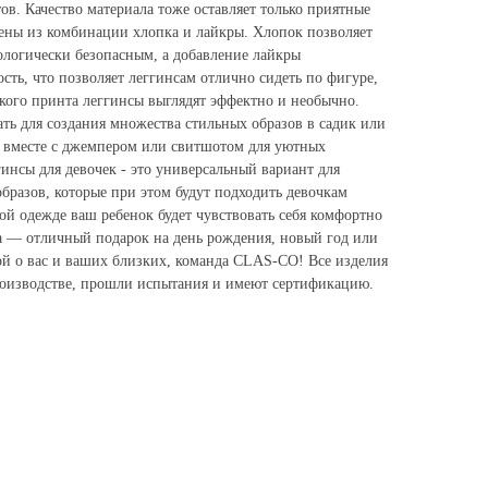
тов. Качество материала тоже оставляет только приятные
лены из комбинации хлопка и лайкры. Хлопок позволяет
ологически безопасным, а добавление лайкры
ть, что позволяет леггинсам отлично сидеть по фигуре,
ркого принта леггинсы выглядят эффектно и необычно.
ь для создания множества стильных образов в садик или
ма вместе с джемпером или свитшотом для уютных
инсы для девочек - это универсальный вариант для
бразов, которые при этом будут подходить девочкам
кой одежде ваш ребенок будет чувствовать себя комфортно
да — отличный подарок на день рождения, новый год или
ой о вас и ваших близких, команда CLAS-CO! Все изделия
производстве, прошли испытания и имеют сертификацию.