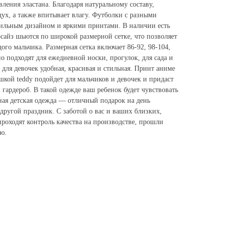
ления эластана. Благодаря натуральному составу,
ух, а также впитывает влагу. Футболки с разными
тильным дизайном и яркими принтами. В наличии есть
сайз шьются по широкой размерной сетке, что позволяет
ого мальчика. Размерная сетка включает 86-92, 98-104,
но подходят для ежедневной носки, прогулок, для сада и
 для девочек удобная, красивая и стильная. Принт аниме
мишкой teddy подойдет для мальчиков и девочек и придаст
 гардероб. В такой одежде ваш ребенок будет чувствовать
ная детская одежда — отличный подарок на день
другой праздник. С заботой о вас и ваших близких,
роходят контроль качества на производстве, прошли
ю.