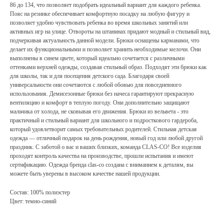
86 до 134, что позволяет подобрать идеальный вариант для каждого ребенка.
Пояс на резинке обеспечивает комфортную посадку на любую фигуру и
позволяет удобно чувствовать ребенка во время школьных занятий или
активных игр на улице. Отвороты на штанинах придают модный и стильный вид,
подчеркивая актуальность данной модели. Брюки оснащены карманами, что
делает их функциональными и позволяет хранить необходимые мелочи. Они
выполнены в синем цвете, который идеально сочетается с различными
оттенками верхней одежды, создавая стильный образ. Подходят эти брюки как
для школы, так и для посещения детского сада. Благодаря своей
универсальности они сочетаются с любой обовью для повседневного
использования. Демисезонные брюки без начеса гарантируют прекрасную
вентиляцию и комфорт в теплую погоду. Они дополнительно защищают
мальчика от холода, не сковывая его движения. Брюки из вельвета - это
практичный и стильный вариант для школьного и подросткового гардероба,
который удовлетворит самых требовательных родителей. Стильная детская
одежда — отличный подарок на день рождения, новый год или любой другой
праздник. С заботой о вас и ваших близких, команда CLAS-CO! Все изделия
проходят контроль качества на производстве, прошли испытания и имеют
сертификацию. Одежда бренда clas-co создана с вниманием к деталям, вы
можете быть уверены в высоком качестве нашей продукции.
Состав: 100% полиэстер
Цвет: темно-синий